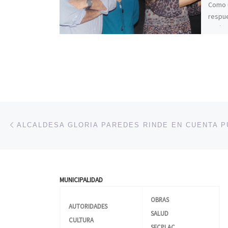
Como u
respue
pavime
a los 
Navegación de entradas
Entrada anterior
MUNICIPALIDAD
OBRAS
AUTORIDADES
SALUD
CULTURA
SECPLAC