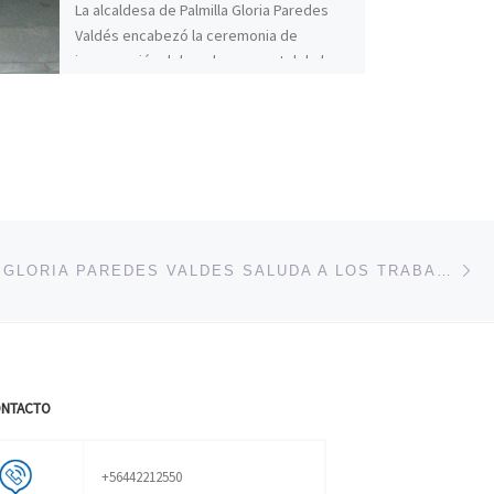
La alcaldesa de Palmilla Gloria Paredes
Valdés encabezó la ceremonia de
inauguración del moderno cuartel de la
Séptima Compañía de Bomberos de […]
En
ENTRADAS
ALCALDESA GLORIA PAREDES VALDES SALUDA A LOS TRABAJADORES CON MOTIVO DEL DÍA INTERNACIONAL DEL TRABAJO
NTACTO
+56442212550