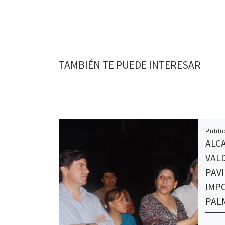
TAMBIÉN TE PUEDE INTERESAR
Publi
ALC
VALD
PAV
IMP
PAL