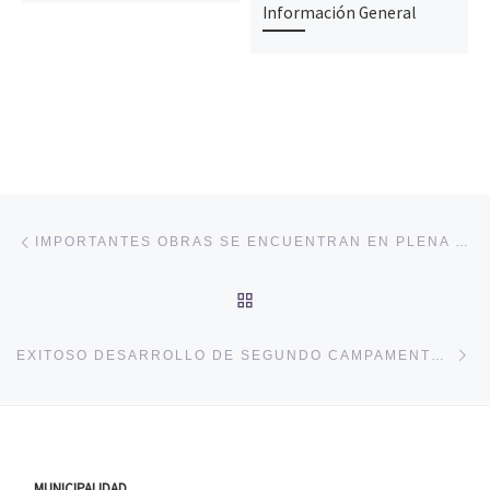
Información General
Navegación de entradas
Entrada anterior
IMPORTANTES OBRAS SE ENCUENTRAN EN PLENA EJECUCIÓN EN PALMILLA
VOLVER A LA LISTA DE 
En
EXITOSO DESARROLLO DE SEGUNDO CAMPAMENTO RURAL DE ORQUESTAS SINFÓNICAS SE REALIZÓ EN PALMILLA
MUNICIPALIDAD