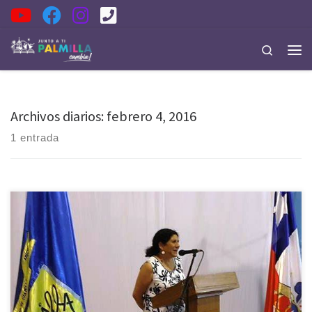
Saltar al contenido
Search
Men
Archivos diarios:
febrero 4, 2016
1 entrada
Tras intensas gestiones realizadas por la alcaldesa Gloria Paredes
Valdés, el Consejo Regional O’Higgins aprobó mediante el programa
2% de Seguridad Pública el proyecto de reposición de Cámaras de
Seguridad en San José del Carmen del Huique en una primera etapa.
Según lo indicó la máxima autoridad comunal de Palmilla, […]