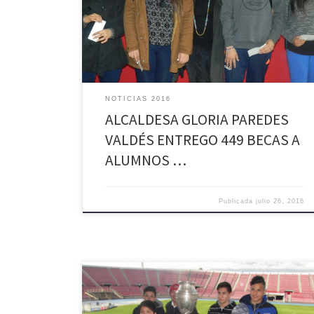
municipal, en la que se encontraban presentes altas
autoridades provinciales, Concejales, jóvenes
beneficiados y sus padres. Las becas entregadas en
esta oportunidad, se distribuyeron de la […]
NOTICIAS 2016
ALCALDESA GLORIA PAREDES
VALDÉS ENTREGO 449 BECAS A
ALUMNOS …
Publicada
julio 26, 2016
La alcaldesa Gloria Paredes Valdés, gestionó la visita