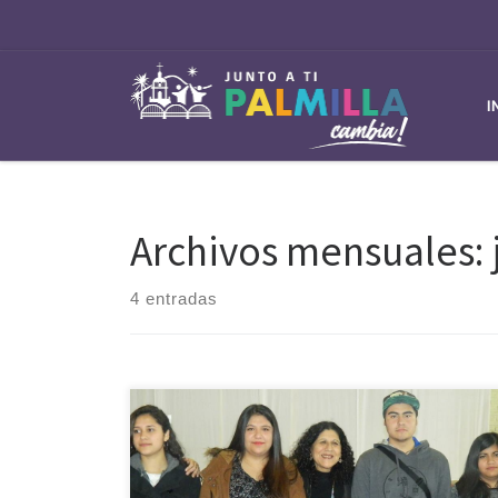
Saltar al contenido
I
Archivos mensuales:
4 entradas
La alcaldesa Gloria Paredes Valdés, entregó 449 becas
a estudiantes de enseñanza superior de la comuna,
en una emotiva ceremonia realizada en el gimnasio