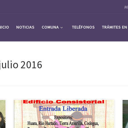
Mu
NICIO
NOTICIAS
COMUNA
TELÉFONOS
TRÁMITES EN
julio 2016
En dependencias del municipio de Palmilla, se
realizará la primera Feria del Telar en la que se busca
rescatar y dar promoción a las artesanías hechas en