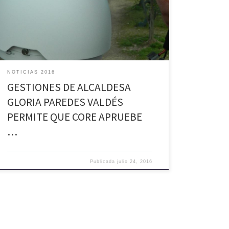
Pública el proyecto de reposición de Cámaras de
Seguridad en San José del Carmen de El Huique en
una primera etapa. Según lo indicara la máxima
autoridad comunal, el […]
NOTICIAS 2016
GESTIONES DE ALCALDESA
GLORIA PAREDES VALDÉS
PERMITE QUE CORE APRUEBE
…
Publicada
julio 24, 2016