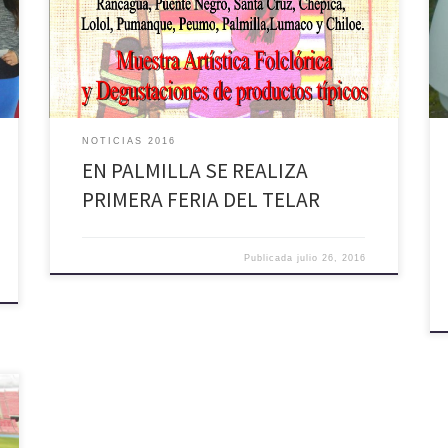
lana. La muestra se efectuará desde el jueves 28 al
sábado 30 de julio y contará con la presencia de
artesanas de Huara […]
NOTICIAS 2016
EN PALMILLA SE REALIZA
PRIMERA FERIA DEL TELAR
Publicada
julio 26, 2016