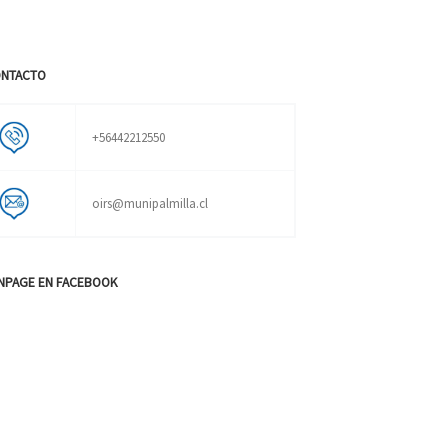
NTACTO
+56442212550
oirs@munipalmilla.cl
NPAGE EN FACEBOOK