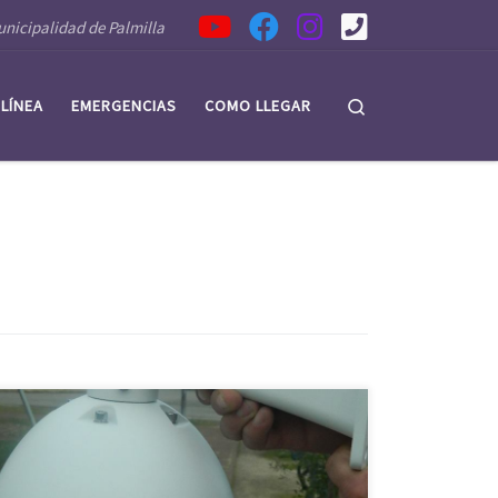
nicipalidad de Palmilla
Search
 LÍNEA
EMERGENCIAS
COMO LLEGAR
Tras intensas gestiones realizadas por la alcaldesa
Gloria Paredes Valdés, el Consejo Regional O’Higgins
aprobó mediante el Programa 2% de Seguridad