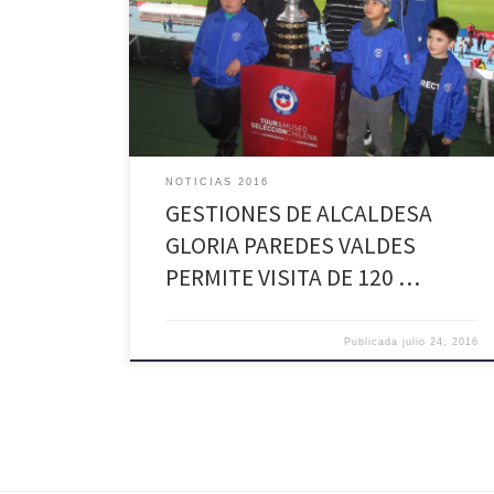
de 120 niños pertenecientes a las escuelas de fútbol
de Palmilla, para que visitaran el Museo de la
Selección Chilena de Fútbol que se exhibe en el
Estadio Nacional y el Museo histórico de Colo Colo en
el Estadio Monumental. En la […]
NOTICIAS 2016
GESTIONES DE ALCALDESA
GLORIA PAREDES VALDES
PERMITE VISITA DE 120 …
Publicada
julio 24, 2016