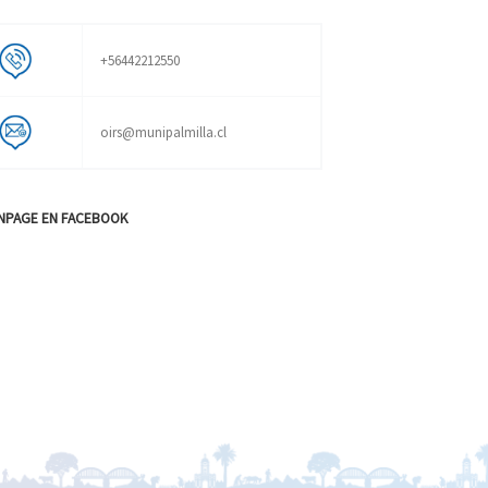
+56442212550
oirs@munipalmilla.cl
NPAGE EN FACEBOOK