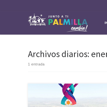
Saltar al contenido
I
Archivos diarios:
ener
1 entrada
Palmilla ya vibra con la primera versión del Torneo de
Fútbol Infantil Palmilla Cup Internacional 2026, un
importante evento deportivo que reunirá a escuelas