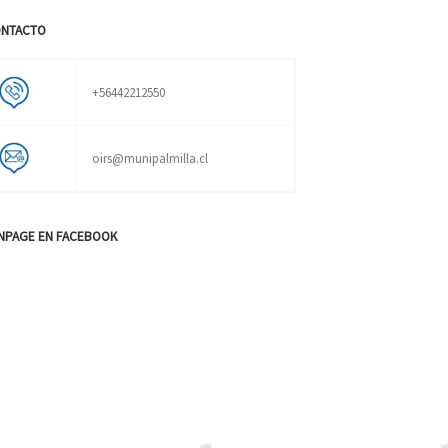
NTACTO
+56442212550
oirs@munipalmilla.cl
NPAGE EN FACEBOOK