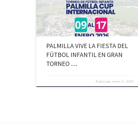
de fútbol de Chile y Argentina entre los días 9 y 17 de
enero, transformando a la comuna en el epicentro del
fútbol formativo. Durante nueve […]
PALMILLA VIVE LA FIESTA DEL
FÚTBOL INFANTIL EN GRAN
TORNEO …
Publicada
enero 6, 2026