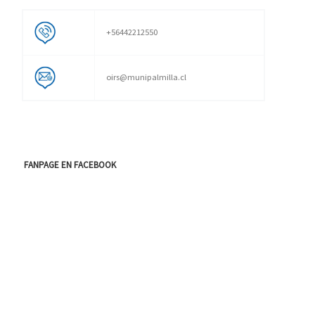
+56442212550
oirs@munipalmilla.cl
FANPAGE EN FACEBOOK