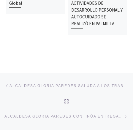
Global
ACTIVIDADES DE
DESARROLLO PERSONAL Y
AUTOCUIDADO SE
REALIZÓ EN PALMILLA
Navegación de entradas
Entrada anterior
ALCALDESA GLORIA PAREDES SALUDA A LOS TRABAJADORES EN SU DÍA
VOLVER A LA LISTA DE 
En
ALCALDESA GLORIA PAREDES CONTINÚA ENTREGANDO NUEVAS VIVIENDAS A FAMILIAS DAMNIFICADAS DE PALMILLA