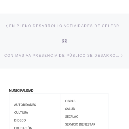
Navegación de entradas
Entrada anterior
EN PLENO DESARROLLO ACTIVIDADES DE CELEBRACIÓN DE FIESTAS PATRIAS PALMILLA 2014
VOLVER A LA LISTA DE 
En
CON MASIVA PRESENCIA DE PÚBLICO SE DESARROLLO CELEBRACIÓN DE FIESTAS PATRIAS EN PALMILLA
MUNICIPALIDAD
OBRAS
AUTORIDADES
SALUD
CULTURA
SECPLAC
DIDECO
SERVICIO BIENESTAR
EDUCACIÓN