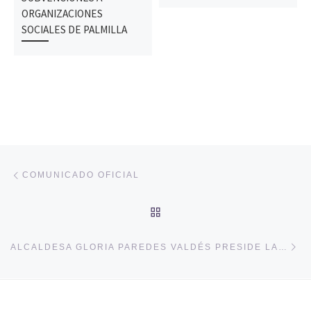
ORGANIZACIONES
SOCIALES DE PALMILLA
Navegación de entradas
Entrada anterior
COMUNICADO OFICIAL
VOLVER A LA LISTA DE 
En
ALCALDESA GLORIA PAREDES VALDÉS PRESIDE LANZAMIENTO DE PROGRAMA “MUJER, CIUDADANÍA Y PARTICIPACIÓN” EN PALMILLA