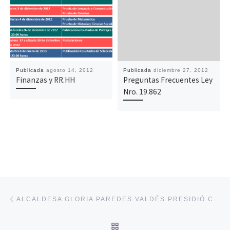
Publicada
agosto 14, 2012
Publicada
diciembre 27, 2012
Finanzas y RR.HH
Preguntas Frecuentes Ley
Nro. 19.862
Navegación de entradas
Entrada anterior
ALCALDESA GLORIA PAREDES VALDÉS PRESIDIÓ CLAUSURA DE MES DEL MEDIO AMBIENTE EN PALMILLA
VOLVER A LA LISTA DE 