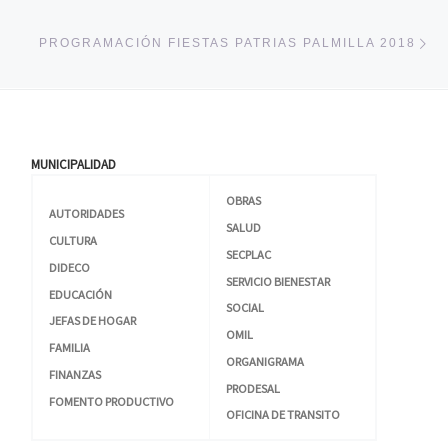
En
PROGRAMACIÓN FIESTAS PATRIAS PALMILLA 2018
MUNICIPALIDAD
OBRAS
AUTORIDADES
SALUD
CULTURA
SECPLAC
DIDECO
SERVICIO BIENESTAR
EDUCACIÓN
SOCIAL
JEFAS DE HOGAR
OMIL
FAMILIA
ORGANIGRAMA
FINANZAS
PRODESAL
FOMENTO PRODUCTIVO
OFICINA DE TRANSITO