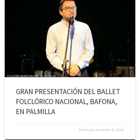
Con un lleno total del gimnasio municipal de Palmilla, fue la
presentación del Ballet Folclórico Nacional, BAFONA, elenco de danza
y música tradicional con 59 años de trayectoria artística, cerrando así
la itinerancia 2024 por la región de O’Higgins, que contempló su
presencia en las comunas de Rancagua, Coinco, Malloa, […]
GRAN PRESENTACIÓN DEL BALLET
FOLCLÓRICO NACIONAL, BAFONA,
EN PALMILLA
Publicada
diciembre 6, 2024