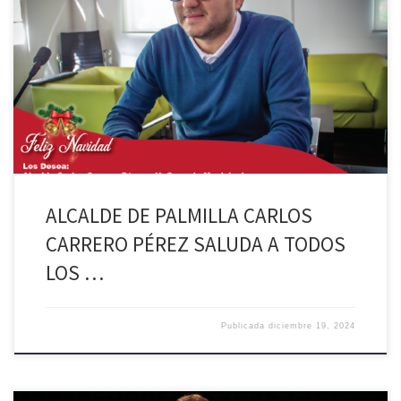
Queridas vecinas y vecinos de Palmilla; En este tiempo tan especial,
me dirijo a cada uno de ustedes para enviarles un mensaje de unidad,
esperanza y gratitud. La Navidad es un momento para reflexionar
sobre lo vivido, valorar a nuestras familias y comunidades, y renovar
nuestros sueños y energías para […]
ALCALDE DE PALMILLA CARLOS
CARRERO PÉREZ SALUDA A TODOS
LOS …
Publicada
diciembre 19, 2024