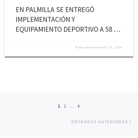
EN PALMILLA SE ENTREGÓ
IMPLEMENTACIÓN Y
EQUIPAMIENTO DEPORTIVO A 58 …
Publicada
noviembre 15, 2024
Navegación de entradas
1
2
…
4
En
ENTRADAS ANTERIORES