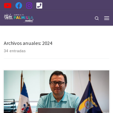
Saltar al contenido
Search
Men
Archivos anuales:
2024
34 entradas
Queridas Vecinas y queridos Vecinos: Al finalizar este año, quisiera
compartir con ustedes este mensaje. Porque cada paso que hemos
dado, cada desafío que asumimos, nos acerca un poco más al futuro
que soñamos. Nos encontramos en un momento crucial: nuestro
Palmilla, tan rico en historia, tradición y folclore, está […]