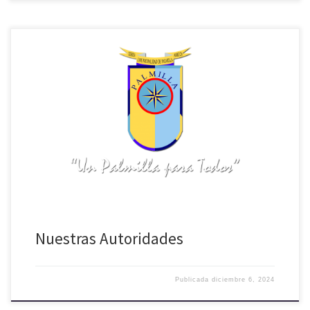
En virtud de lo estipulado en el Art.83 de la Ley N° 18.695 Orgánica
Constitucional de Municipalidades y lo resuelto por el Tribunal
Calificador de Elecciones de la Región del Libertador Bernardo
O’higgins en el Acta de Proclamación para Alcaldes y Concejales de la
Comuna de Palmilla, se informa que […]
Nuestras Autoridades
Publicada
diciembre 6, 2024