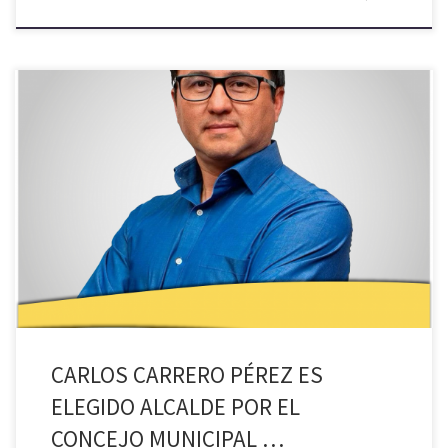
A través de sesión extraordinaria, el pasado jueves y en cumplimiento
de la ley 18.695, Orgánica Constitucional de Municipalidades, que en
su artículo 62 establece que “en caso de vacancia del cargo de
alcalde, el concejo deberá nombrar, de entre sus miembros, a un
nuevo alcalde que lo reemplace, elegido […]
CARLOS CARRERO PÉREZ ES
ELEGIDO ALCALDE POR EL
CONCEJO MUNICIPAL …