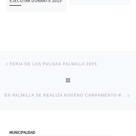
EJECUTAR DURANTE 2015
Navegación de entradas
Entrada anterior
FERIA DE LAS PULGAS PALMILLA 2025
VOLVER A LA LISTA DE 
En
EN PALMILLA SE REALIZA NOVENO CAMPAMENTO RURAL DE ORQUESTAS SINFÓNICAS
MUNICIPALIDAD