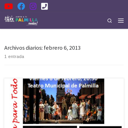
Saltar al contenido
Search
Men
Archivos diarios:
febrero 6, 2013
1 entrada
Este jueves, a partir de las 20.30, continúan las actividades del
Programa de Verano que esta desarrollando la Municipalidad de
Palmilla, es así como en el gimnasio municipal, se realizará la gran
final del campeonato de Baby Fútbol Femenino, donde se disputarán
dos encuentros de niños, en las categorías Sub […]