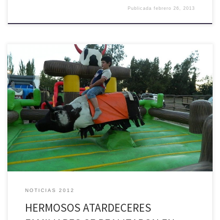
Publicada
febrero 26, 2013
Inserto en el Programa de Verano Palmilla 2013, el pasado jueves 21,
viernes 22 y sábado 23 de febrero en los sectores de San Francisco,
Talhuén y Agua Santa se realizaron los Atardeceres Familiares, con la
finalidad de recuperar los valores para la paz social en la convivencia
familiar y […]
NOTICIAS 2012
HERMOSOS ATARDECERES