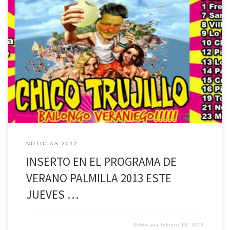
Este jueves, a partir de las 21 horas continúa el desarrollo del
Programa de Verano Palmilla 2013, organizado por la Ilustre
Municipalidad de Palmilla, que contará con la participación de Chico
Trujillo. Ya está todo listo para dar comienzo al evento artístico más
importante de los últimos tiempos, que ofrece […]
NOTICIAS 2012
INSERTO EN EL PROGRAMA DE
VERANO PALMILLA 2013 ESTE
JUEVES …
Publicada
febrero 13, 2013