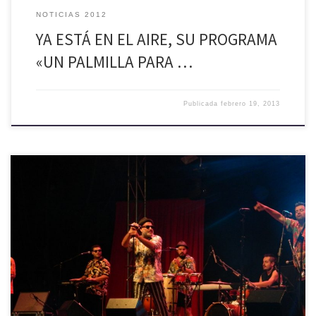
NOTICIAS 2012
YA ESTÁ EN EL AIRE, SU PROGRAMA
«UN PALMILLA PARA …
Publicada
febrero 19, 2013
Como todo un éxito fue catalogada la presentación realizada por
Chico Trujillo en el marco del Programa de Verano Palmilla 2013, el
pasado jueves en el estadio municipal de Palmilla, la que de acuerdo
a datos entregados por la organización, contó con un marco de más
de 5 mil asistentes, […]