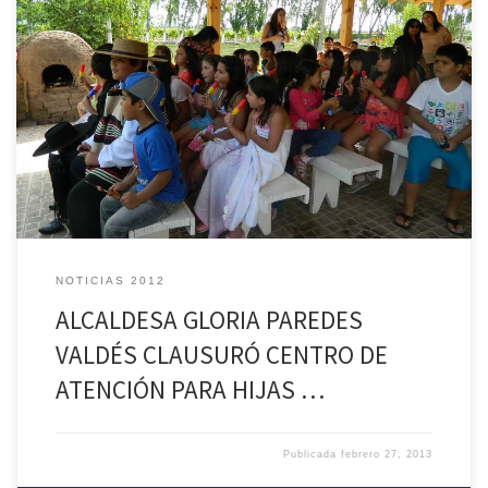
El pasado viernes 22 de febrero y con un hermoso día recreativo
desarrollado en la piscina de Las Garzas, se clausuraron las
actividades del programa Centro de Atención para Hijas e Hijos de
Madres Temporeras en la comuna de Palmilla correspondiente al año
2013, la que contempló diversas actividades artísticas […]
NOTICIAS 2012
ALCALDESA GLORIA PAREDES
VALDÉS CLAUSURÓ CENTRO DE
ATENCIÓN PARA HIJAS …
Publicada
febrero 27, 2013