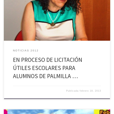
escolares para los alumnos de todos los establecimientos
educacionales de la comuna, de acuerdo a lo dispuesto por la
alcaldesa de Palmilla, Gloria Paredes Valdés, quien indicó al
Departamento de Educación Municipal, que la primera semana de
clases, los […]
NOTICIAS 2012
EN PROCESO DE LICITACIÓN
ÚTILES ESCOLARES PARA
ALUMNOS DE PALMILLA …
Publicada
febrero 18, 2013