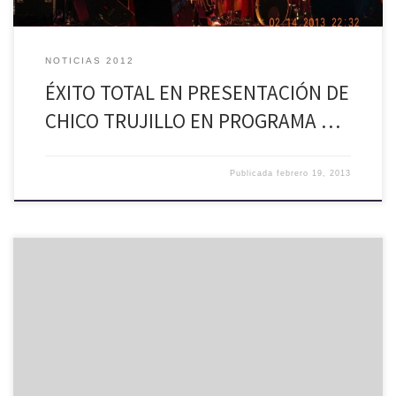
NOTICIAS 2012
ÉXITO TOTAL EN PRESENTACIÓN DE
CHICO TRUJILLO EN PROGRAMA …
Publicada
febrero 19, 2013
La I. Municipalidad de Palmilla, en el marco del convenio
denominado “Programa de Acompañamiento Socio Laboral del
Ingreso Ético Familiar”, requiere contratar 01 Asesor Laboral para
desempeñarse en la Unidad de Acompañamiento Municipal de la
comuna de Palmilla. Requisitos: 1. Currículum Vitae. 2. Fotocopia
simple de Certificado de título profesional, técnico, […]