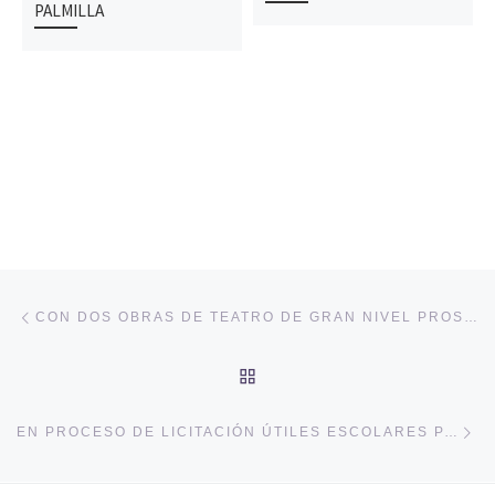
PALMILLA
Navegación de entradas
Entrada anterior
CON DOS OBRAS DE TEATRO DE GRAN NIVEL PROSIGUIÓ PROGRAMA DE VERANO PALMILLA 2013
VOLVER A LA LISTA DE 
En
EN PROCESO DE LICITACIÓN ÚTILES ESCOLARES PARA ALUMNOS DE PALMILLA QUE ESTUDIEN EN COLEGIOS DE LA COMUNA