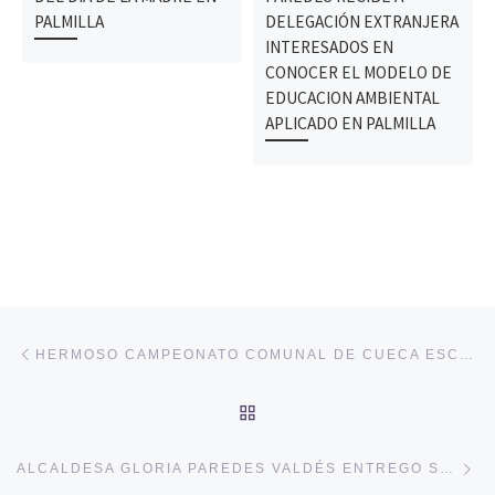
PALMILLA
DELEGACIÓN EXTRANJERA
INTERESADOS EN
CONOCER EL MODELO DE
EDUCACION AMBIENTAL
APLICADO EN PALMILLA
Navegación de entradas
Entrada anterior
HERMOSO CAMPEONATO COMUNAL DE CUECA ESCOLAR EN PALMILLA
VOLVER A LA LISTA DE 
En
ALCALDESA GLORIA PAREDES VALDÉS ENTREGO SUBVENCIONES MUNICIPALES A ORGANIZACIONES COMUNITARIAS