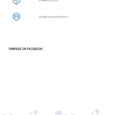
+56442212550
oirs@munipalmilla.cl
FANPAGE EN FACEBOOK