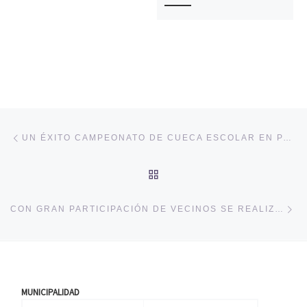
Navegación de entradas
Entrada anterior
UN ÉXITO CAMPEONATO DE CUECA ESCOLAR EN PALMILLA
VOLVER A LA LISTA DE 
En
CON GRAN PARTICIPACIÓN DE VECINOS SE REALIZÓ PRESENTACIÓN DE CANTORES A LO DIVINO Y DE GUITARRA TRASPUESTA EN LA BIBLIOTECA MUNICIPAL DE PALMILLA
MUNICIPALIDAD