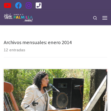
Saltar al contenido
Search
Men
Archivos mensuales:
enero 2014
12 entradas
La alcaldesa de Palmilla Gloria Paredes Valdés, reafirmando su
premisa de entregar el mayor énfasis en el tema cultural y fortalecer el
desarrollo de las aptitudes artísticas musicales en los niños y jóvenes
de la comuna, realizó una invitación a toda la comunidad a
presenciar el Primer Campamento Rural de […]