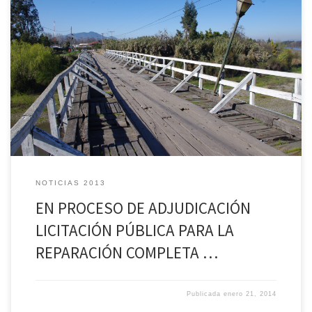
En proceso de adjudicar la licitación pública para la reparación
completa del Puente Tapado en San José del Carmen de El Huique se
encuentra el municipio de Palmilla. Esta obra de reparación incluye la
reposición integral del piso y barandas, la construcción de portales de
accesos de similares características arquitectónicas […]
NOTICIAS 2013
EN PROCESO DE ADJUDICACIÓN
LICITACIÓN PÚBLICA PARA LA
REPARACIÓN COMPLETA …
Publicada
enero 21, 2014