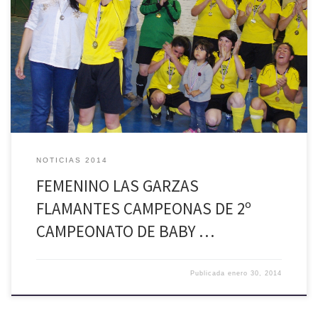
Con mucho éxito finalizó el 2º campeonato de baby fútbol femenino
que se realizó en Palmilla, inserto en el programa de Verano Palmilla
2014, organizado por el municipio de Palmilla y que contó con la
participación de cuatro equipos, representantes de diferentes sectores
de la comuna. La ceremonia de premiación […]
NOTICIAS 2014
FEMENINO LAS GARZAS
FLAMANTES CAMPEONAS DE 2º
CAMPEONATO DE BABY …
Publicada
enero 30, 2014