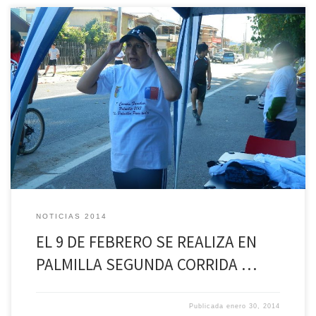
Para el próximo 9 de febrero está programada en Palmilla, la segunda
corrida familiar Palmilla 2014, actividad inserta en el Programa Oficial
de Verano, que organizada por la municipalidad palmillana. La
alcaldesa de la comuna, Gloria Paredes Valdés, realizó una
invitación a todas las personas que se interesen por participar, […]
NOTICIAS 2014
EL 9 DE FEBRERO SE REALIZA EN
PALMILLA SEGUNDA CORRIDA …
Publicada
enero 30, 2014