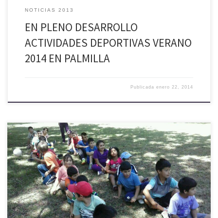
NOTICIAS 2013
EN PLENO DESARROLLO
ACTIVIDADES DEPORTIVAS VERANO
2014 EN PALMILLA
Publicada
enero 22, 2014
Muy felices se encuentran los niñas y niñas que participan en el Centro
de Atención para Hijas e Hijos de Madres Temporeras que está
funcionando en el Liceo San José del Carmen de El Huique. Este
centro cuenta con capacidad para 50 niñas y niños quienes se
encuentran disfrutando de […]