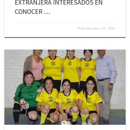
EXTRANJERA INTERESADOS EN
CONOCER …
Publicada
enero 22, 2014
Con un gran marco de espectadores en el gimnasio municipal de
Palmilla, la noche del pasado martes 21 de enero, se dio inicio al
Campeonato de Baby Fútbol Femenino, inserto en las actividades de
verano Palmilla 2014, organizado por la Ilustre Municipalidad de
Palmilla. La actividad se inicio con un […]