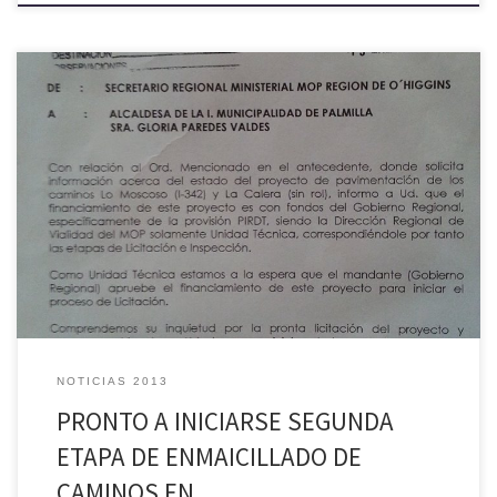
Dentro de los próximos días se dará inicio a la segunda etapa de los
trabajos de enmaicillado de nuevos caminos, los que se suman a los
ya ejecutados y que vienen a concretar nuevos compromisos
contraídos con la comunidad por parte de la alcaldesa Gloria Paredes
Valdés. A los caminos […]
NOTICIAS 2013
PRONTO A INICIARSE SEGUNDA
ETAPA DE ENMAICILLADO DE
CAMINOS EN …